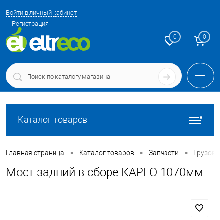
Войти в личный кабинет
Регистрация
0
0
Каталог товаров
•
•
•
Главная страница
Каталог товаров
Запчасти
Грузовы
Мост задний в сборе КАРГО 1070мм