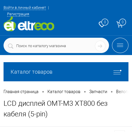
Войти в личный кабинет
Регистрация
0
0
Каталог товаров
•
•
•
Главная страница
Каталог товаров
Запчасти
Велоги
LCD дисплей OMT-M3 XT800 без
кабеля (5-pin)