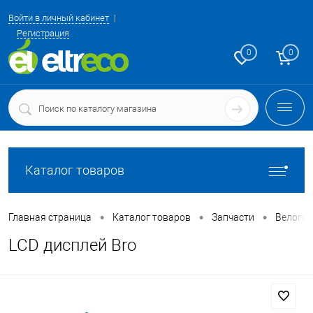
Войти в личный кабинет
Регистрация
0
0
Каталог товаров
•
•
•
Главная страница
Каталог товаров
Запчасти
Велоги
LCD дисплей Bro