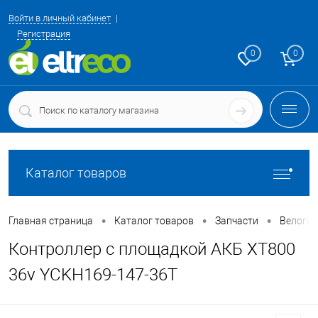
Войти в личный кабинет
Регистрация
0
0
Каталог товаров
•
•
•
Главная страница
Каталог товаров
Запчасти
Велоги
Контроллер с площадкой АКБ XT800
36v YCKH169-147-36T