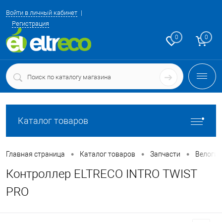
Войти в личный кабинет
Регистрация
0
0
Каталог товаров
•
•
•
Главная страница
Каталог товаров
Запчасти
Велоги
Контроллер ELTRECO INTRO TWIST
PRO