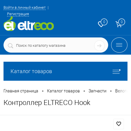
Войти в личный кабинет
Регистрация
0
0
Каталог товаров
•
•
•
Главная страница
Каталог товаров
Запчасти
Велоги
Контроллер ELTRECO Hook