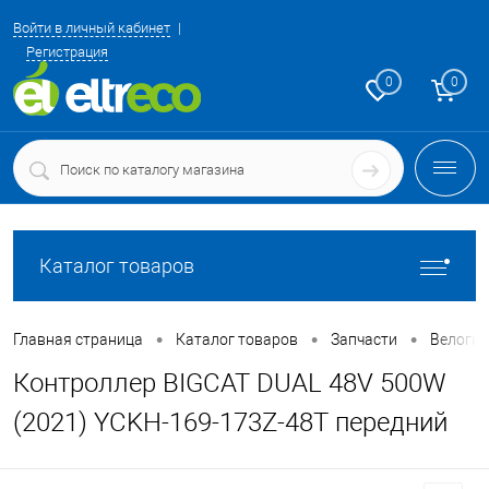
Войти в личный кабинет
Регистрация
0
0
Каталог товаров
•
•
•
Главная страница
Каталог товаров
Запчасти
Велоги
Контроллер BIGCAT DUAL 48V 500W
(2021) YCKH-169-173Z-48T передний