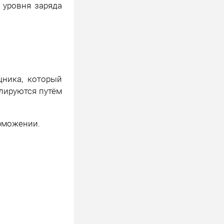
 уровня заряда
щника, который
лируются путём
орможении.