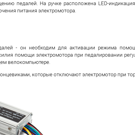
ащению педалей. На ручке расположена LED-индикация
ючения питания электромотора.
едалей - он необходим для активации режима помо
Усилия помощи электромотора при педалировании регу
щем велокомпьютере.
 концевиками, которые отключают электромотор при т