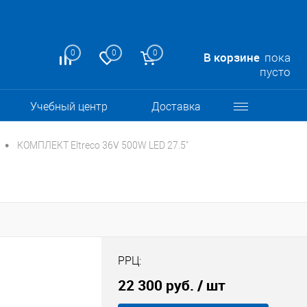
0
0
0
В корзине
пока
пусто
Учебный центр
Доставка
•
КОМПЛЕКТ Eltreco 36V 500W LED 27.5"
РРЦ:
22 300 руб.
/ шт