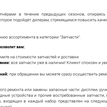
тнёрами в течение предыдущих сезонов, опираясь
оторое подойдёт дилерам, стремящимся повысить качес
ию ассортимента в категории "Запчасти".
позволит вам:
мите на стоимости запчастей и доставки
ании:
все запчасти уже в наличии! Клиент спокоен и уве
ени
й:
при обращении вы можете сразу осуществить ремо
го ремонта или замены запасные части: дисплеи, ручк
ядные устройства и прочие востребованные запчасти,
ей, входящих в каждый набор представлен на следую
анию).