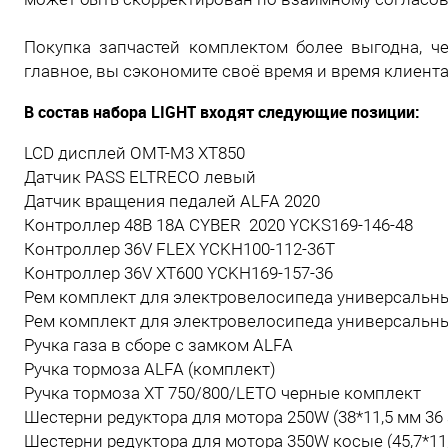
Покупка запчастей комплектом более выгодна, ч
главное, вы сэкономите своё время и время клиента
В состав набора
LIGHT
входят следующие позиции:
LCD дисплей OMT-M3 XT850
Датчик PASS ELTRECO левый
Датчик вращения педалей ALFA 2020
Контроллер 48В 18А CYBER 2020 YCKS169-146-48
Контроллер 36V FLEX YCKH100-112-36T
Контроллер 36V ХТ600 YCKH169-157-36
Рем комплект для электровелосипеда универсальны
Рем комплект для электровелосипеда универсальны
Ручка газа в сборе с замком ALFA
Ручка тормоза ALFA (комплект)
Ручка тормоза XT 750/800/LETO черные комплект
Шестерни редуктора для мотора 250W (38*11,5 мм 36
Шестерни редуктора для мотора 350W косые (45,7*11