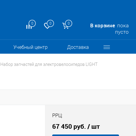
0
0
0
В корзине
пока
пусто
Учебный центр
Доставка
Набор запчастей для электровелосипедов LIGHT
РРЦ:
67 450 руб.
/ шт