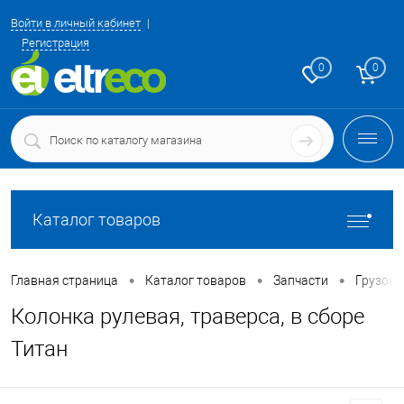
Войти в личный кабинет
Регистрация
0
0
Каталог товаров
•
•
•
Главная страница
Каталог товаров
Запчасти
Грузовы
Колонка рулевая, траверса, в сборе
Титан