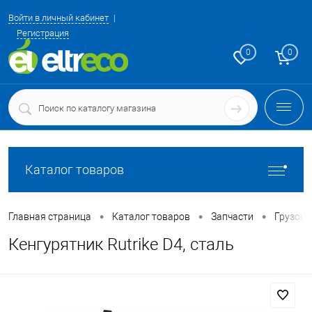
Войти в личный кабинет
Регистрация
0
0
Каталог товаров
•
•
•
Главная страница
Каталог товаров
Запчасти
Грузовы
Кенгурятник Rutrike D4, сталь