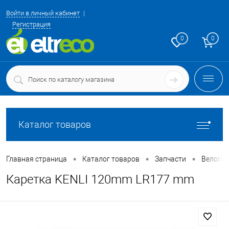
Войти в личный кабинет
Регистрация
0
0
Каталог товаров
•
•
•
Главная страница
Каталог товаров
Запчасти
Велоги
Каретка KENLI 120mm LR177 mm