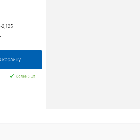
-2,125
т
В корзину
более 5 шт