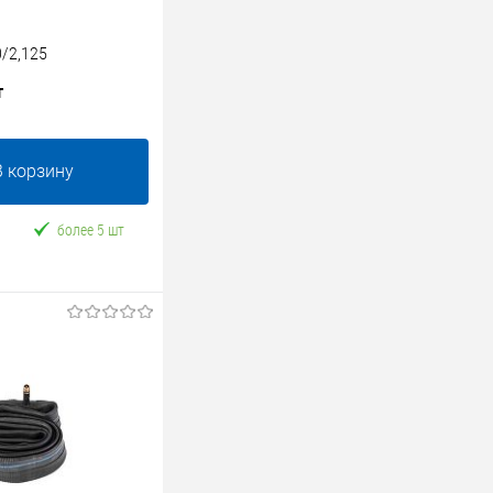
0/2,125
т
В корзину
более 5 шт