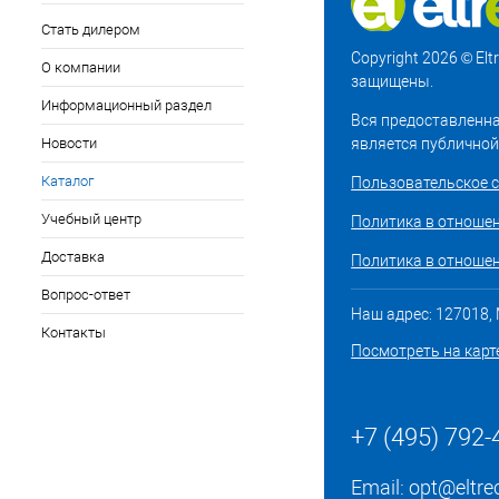
Стать дилером
Copyright 2026 © El
О компании
защищены.
Информационный раздел
Вся предоставленна
Новости
является публичной
Каталог
Пользовательское 
Учебный центр
Политика в отноше
Доставка
Политика в отношен
Вопрос-ответ
Наш адрес: 127018, М
Контакты
Посмотреть на карт
+7 (495) 792-
Email:
opt@eltre