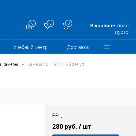
0
0
0
В корзине
пока
пусто
Учебный центр
Доставка
•
, камеры
Камера 26" 1,95/2,125 без уп.
РРЦ:
280 руб.
/ шт