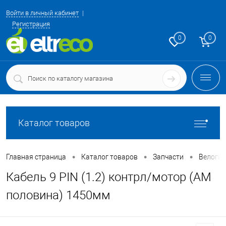
Войти в личный кабинет
Регистрация
0
0
Каталог товаров
•
•
•
Главная страница
Каталог товаров
Запчасти
Велоги
Кабель 9 PIN (1.2) контрл/мотор (AM
половина) 1450мм