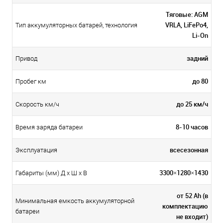
Тяговые: AGM
VRLA, LiFePo4,
Тип аккумуляторных батарей, технология
Li-On
задний
Привод
до 80
Пробег км
до 25 км/ч
Скорость км/ч
8-10 часов
Время заряда батареи
всесезонная
Эксплуатация
3300×1280×1430
Габариты (мм) Д x Ш x В
от 52 Ah (в
Минимальная емкость аккумуляторной
комплектацию
батареи
не входит)