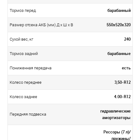
барабанный
Тормоз перед.
550х520х320
Размер отсека АКБ (мм) Д x Ш x В
240
Сухой вес, кг
барабанные
Тормоз задний
есть
Пониженная передача
3,50-R12
Колесо переднее
4.00-R12
Колесо заднее
гидравлические
Передняя подвеска
амортизаторы
Рессоры (7 л)/
пружины/