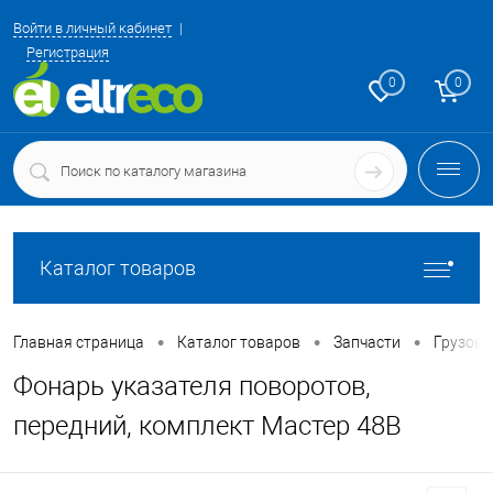
Войти в личный кабинет
Регистрация
0
0
Каталог товаров
•
•
•
Главная страница
Каталог товаров
Запчасти
Грузовы
Фонарь указателя поворотов,
передний, комплект Мастер 48В