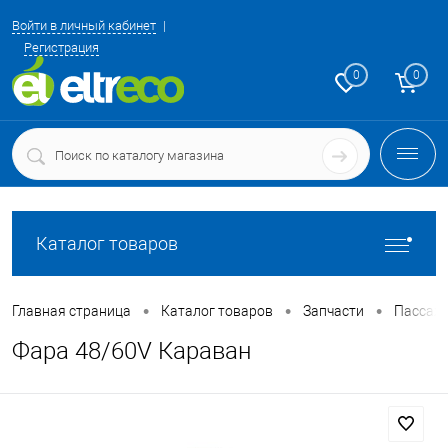
Войти в личный кабинет
Регистрация
0
0
Каталог товаров
•
•
•
Главная страница
Каталог товаров
Запчасти
Пассаж
Фара 48/60V Караван