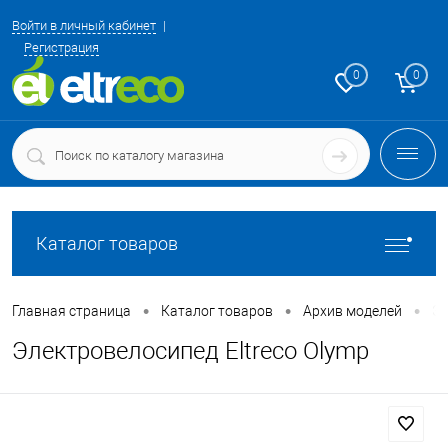
Войти в личный кабинет
Регистрация
0
0
Каталог товаров
•
•
•
Главная страница
Каталог товаров
Архив моделей
Эл
Электровелосипед Eltreco Olymp