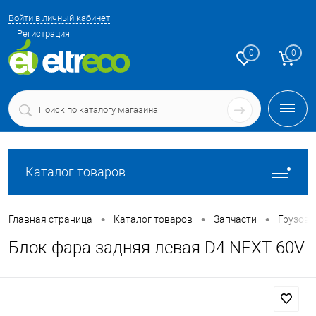
Войти в личный кабинет
Регистрация
0
0
Каталог товаров
•
•
•
Главная страница
Каталог товаров
Запчасти
Грузовы
Блок-фара задняя левая D4 NEXT 60V