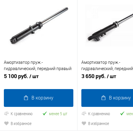
Амортизатор пруж.-
Амортизатор пруж.-
гидравлический, передний правый
гидравлический, передни
Антей-У
5 100 руб.
Вояж 31 мм
3 650 руб.
/ шт
/ шт
В корзину
В корзину
К сравнению
менее 5 шт
К сравнению
мен
В избранное
В избранное