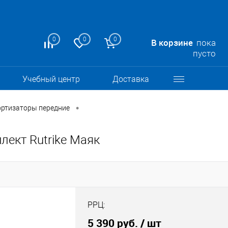
0
0
0
В корзине
пока
пусто
Учебный центр
Доставка
•
ртизаторы передние
лект Rutrike Маяк
РРЦ:
5 390 руб.
/ шт