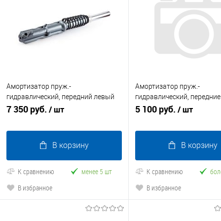
Амортизатор пруж.-
Амортизатор пруж.-
гидравлический, передний левый
гидравлический, передни
Эксперт Про ПЛЮС 50 мм
7 350 руб.
Rutrike D4 NEXT (36,9 мм)
5 100 руб.
/ шт
/ шт
В корзину
В корзину
К сравнению
менее 5 шт
К сравнению
бол
В избранное
В избранное