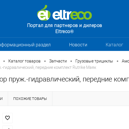
Портал для партнеров и дилеров
Eltreco®
нформационный раздел
Новости
Каталог
•
•
•
•
Каталог товаров
Запчасти
Грузовые трициклы
Амо
.-гидравлический, передние комплект Rutrike Маяк
р пруж.-гидравлический, передние комп
КИ
ПОХОЖИЕ ТОВАРЫ