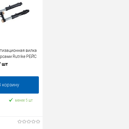
тизационная вилка
ерсами Rutrike РЕЙС
/ шт
В корзину
менее 5 шт