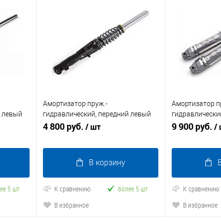
Амортизатор пруж.-
Амортизатор п
й левый
гидравлический, передний левый
гидравлически
Титан NEXT
4 800 руб.
комплект Rutrik
9 900 руб.
/ шт
/
В корзину
ее 5 шт
К сравнению
более 5 шт
К сравнению
В избранное
В избранное