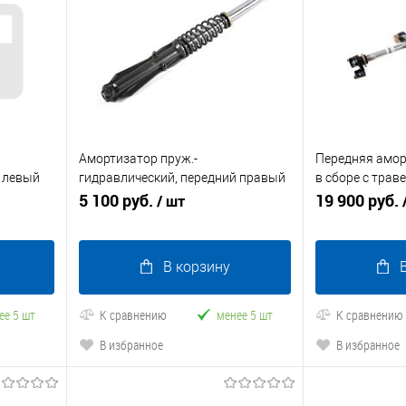
Амортизатор пруж.-
Передняя амор
е левый
гидравлический, передний правый
в сборе с трав
Атлант-У
5 100 руб.
2025
19 900 руб.
/ шт
В корзину
ее 5 шт
К сравнению
менее 5 шт
К сравнению
В избранное
В избранное