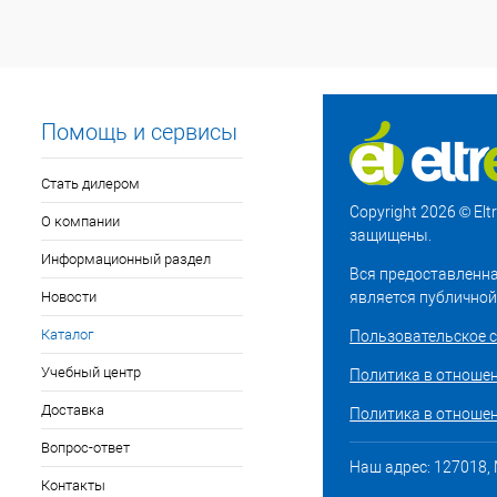
Помощь и сервисы
Стать дилером
Copyright 2026 © El
О компании
защищены.
Информационный раздел
Вся предоставленна
Новости
является публичной
Каталог
Пользовательское 
Учебный центр
Политика в отноше
Доставка
Политика в отношен
Вопрос-ответ
Наш адрес: 127018, М
Контакты