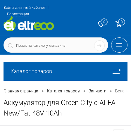
Войти в личный кабинет
Регистрация
0
0
Каталог товаров
•
•
•
Главная страница
Каталог товаров
Запчасти
Велоги
Аккумулятор для Green City e-ALFA
New/Fat 48V 10Ah