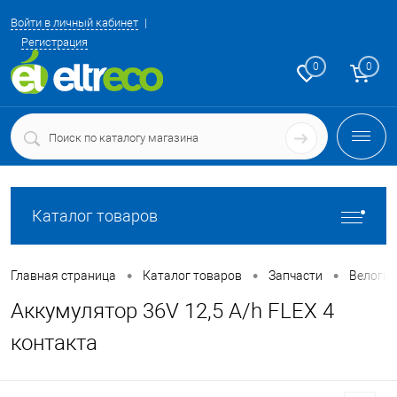
Войти в личный кабинет
Регистрация
0
0
Каталог товаров
•
•
•
Главная страница
Каталог товаров
Запчасти
Велоги
Аккумулятор 36V 12,5 A/h FLEX 4
контакта