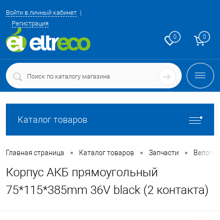
Войти в личный кабинет
Регистрация
0
0
Каталог товаров
•
•
•
Главная страница
Каталог товаров
Запчасти
Велоги
Корпус АКБ прямоугольный
75*115*385mm 36V black (2 контакта)