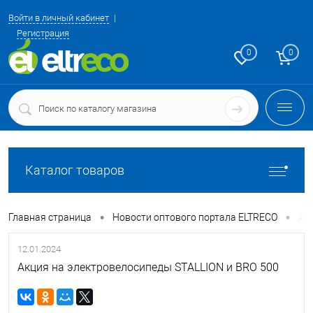
Войти в личный кабинет
Регистрация
0
0
Каталог товаров
•
•
Главная страница
Новости оптового портала ELTRECO
Ак
12.01.2024
Акция на электровелосипеды STALLION и BRO 500