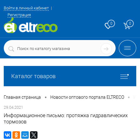
Войти в личный кабинет
Регистрация
0
0
Каталог товаров
•
•
Главная страница
Новости оптового портала ELTRECO
Ин
29.04.2021
Информационное письмо: протяжка гидравлических
тормозов