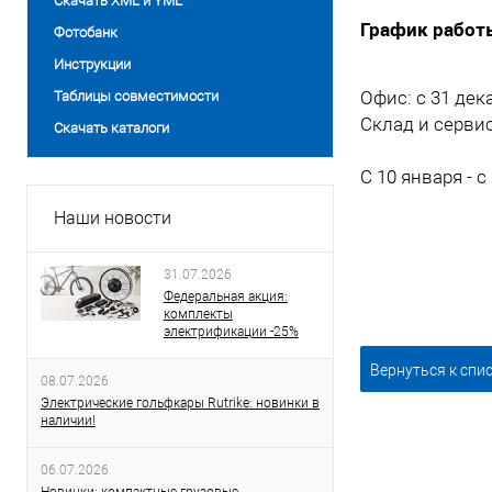
Скачать XML и YML
График работ
Фотобанк
Инструкции
Офис: с 31 дек
Таблицы совместимости
Склад и сервис
Скачать каталоги
С 10 января -
Наши новости
31.07.2026
Федеральная акция:
комплекты
электрификации -25%
Вернуться к спи
08.07.2026
Электрические гольфкары Rutrike: новинки в
наличии!
06.07.2026