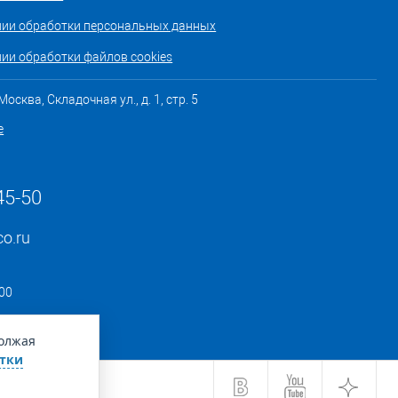
нии обработки персональных данных
ии обработки файлов cookies
осква, Складочная ул., д. 1, стр. 5
е
45-50
co.ru
:00
должая
тки