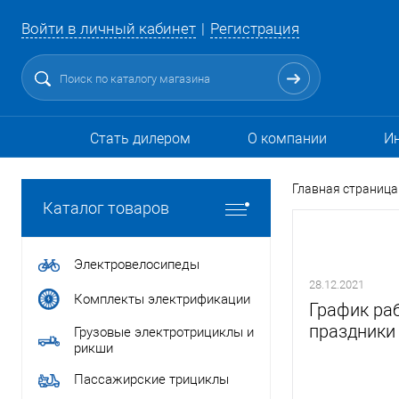
Войти в личный кабинет
Регистрация
Стать дилером
О компании
И
Главная страница
Каталог товаров
Электровелосипеды
28.12.2021
Комплекты электрификации
График ра
праздники
Грузовые электротрициклы и
рикши
Пассажирские трициклы