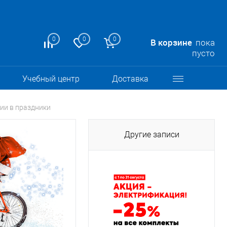
0
0
0
В корзине
пока
пусто
Учебный центр
Доставка
ии в праздники
Другие записи