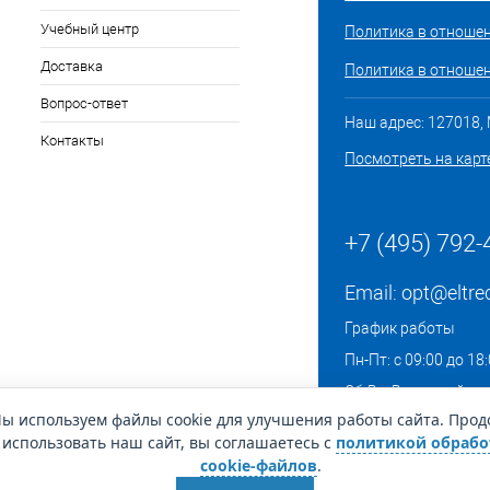
Учебный центр
Политика в отноше
Доставка
Политика в отношен
Вопрос-ответ
Наш адрес: 127018, М
Контакты
Посмотреть на карт
+7 (495) 792-
Email:
opt@eltre
График работы
Пн-Пт: с 09:00 до 18
Сб-Вс: Выходной
ы используем файлы cookie для улучшения работы сайта. Про
использовать наш сайт, вы соглашаетесь с
политикой обрабо
cookie-файлов
.