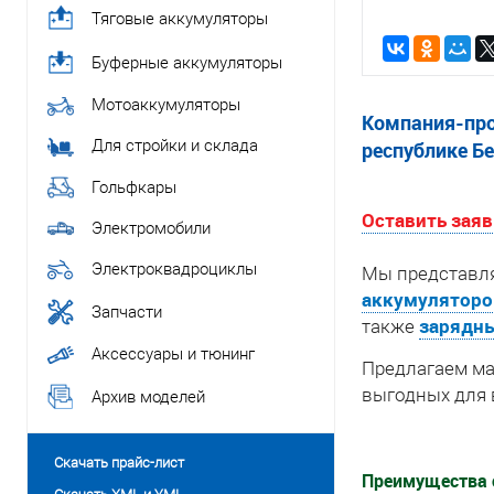
Тяговые аккумуляторы
Буферные аккумуляторы
Мотоаккумуляторы
Компания-про
Для стройки и склада
республике Б
Гольфкары
Оставить заяв
Электромобили
Электроквадроциклы
Мы представл
аккумуляторо
Запчасти
зарядны
также
Аксессуары и тюнинг
Предлагаем ма
выгодных для 
Архив моделей
Скачать прайс-лист
Преимущества 