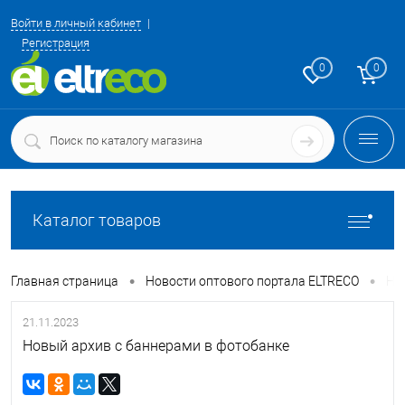
Войти в личный кабинет
Регистрация
0
0
Каталог товаров
•
•
Главная страница
Новости оптового портала ELTRECO
Но
21.11.2023
Новый архив с баннерами в фотобанке