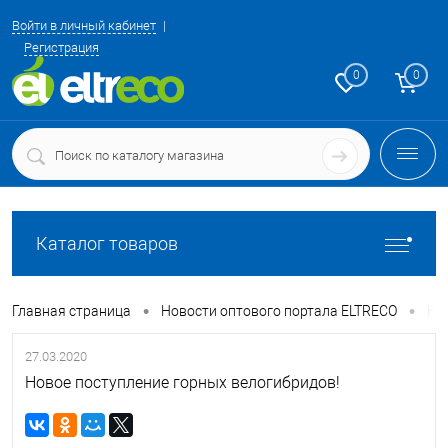
Войти в личный кабинет
Регистрация
0
0
Каталог товаров
•
•
Главная страница
Новости оптового портала ELTRECO
Но
27.03.2020
Новое поступление горных велогибридов!