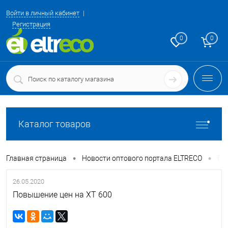
Войти в личный кабинет
Регистрация
0
0
Каталог товаров
•
•
Главная страница
Новости оптового портала ELTRECO
По
26.05.2020
Повышение цен на XT 600