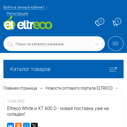
Войти в личный кабинет
Регистрация
0
0
Каталог товаров
•
•
Главная страница
Новости оптового портала ELTRECO
Elt
12.04.2022
Eltreco White и XT 600 D - новая поставка уже на
складах!