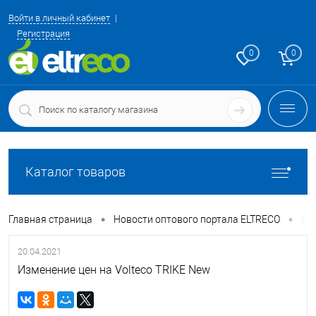
Войти в личный кабинет
Регистрация
0
0
Каталог товаров
•
•
Главная страница
Новости оптового портала ELTRECO
Из
20.04.2021
Изменение цен на Volteco TRIKE New