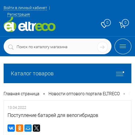
Войти в личный кабинет
Регистрация
0
0
Каталог товаров
•
•
Главная страница
Новости оптового портала ELTRECO
По
13.04.2022
Поступление батарей для велогибридов