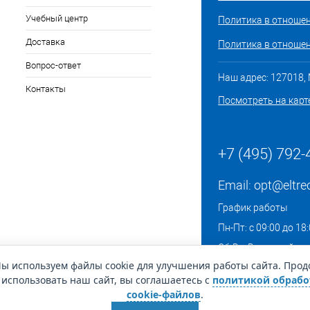
Учебный центр
Политика в отноше
Доставка
Политика в отношен
Вопрос-ответ
Наш адрес: 127018, М
Контакты
Посмотреть на карт
+7 (495) 792-
Email:
opt@eltre
График работы
Пн-Пт: с 09:00 до 18
Сб-Вс: Выходной
ы используем файлы cookie для улучшения работы сайта. Про
использовать наш сайт, вы соглашаетесь с
политикой обрабо
cookie-файлов
.