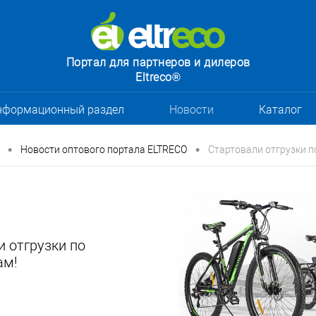
Портал для партнеров и дилеров
Eltreco®
нформационный раздел
Новости
Каталог
•
•
Новости оптового портала ELTRECO
Стартовали отгрузки п
 отгрузки по
ам!