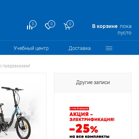
0
0
0
В корзине
пока
пусто
Учебный центр
Доставка
о предзаказам!
Другие записи