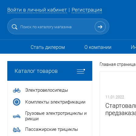
Войти в личный кабинет
Регистрация
Стать дилером
О компании
И
Главная страница
Каталог товаров
Электровелосипеды
11.01.2022
Комплекты электрификации
Стартовали
предзаказ
Грузовые электротрициклы и
рикши
Пассажирские трициклы