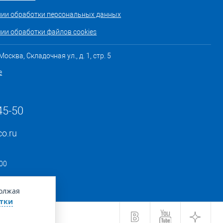
нии обработки персональных данных
ии обработки файлов cookies
осква, Складочная ул., д. 1, стр. 5
е
45-50
co.ru
:00
должая
тки