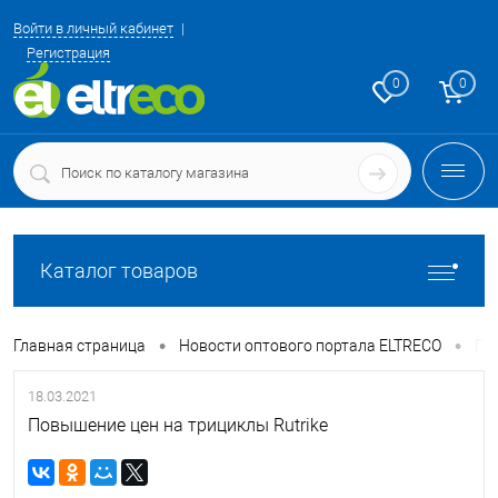
Войти в личный кабинет
Регистрация
0
0
Каталог товаров
•
•
Главная страница
Новости оптового портала ELTRECO
По
18.03.2021
Повышение цен на трициклы Rutrike