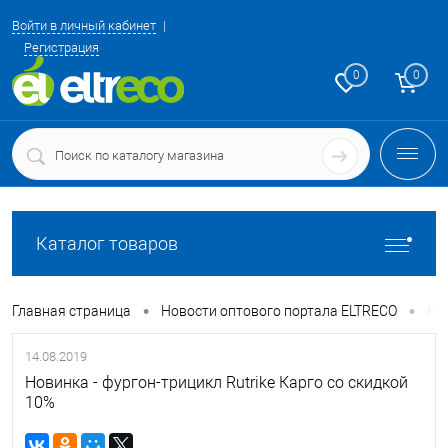
Войти в личный кабинет
Регистрация
0
0
Каталог товаров
•
•
Главная страница
Новости оптового портала ELTRECO
Нов
14.08.2019
Новинка - фургон-трицикл Rutrike Карго со скидкой
10%