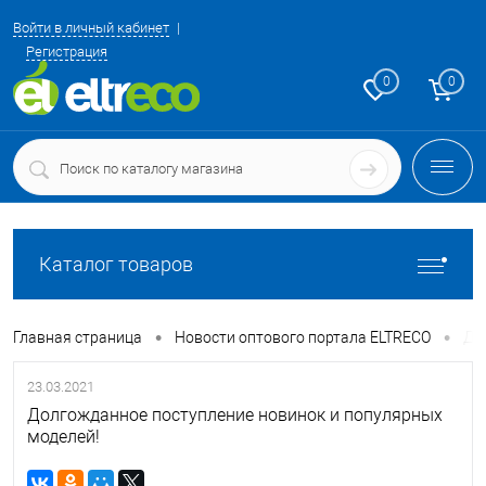
Войти в личный кабинет
Регистрация
0
0
Каталог товаров
•
•
Главная страница
Новости оптового портала ELTRECO
До
23.03.2021
Долгожданное поступление новинок и популярных
моделей!