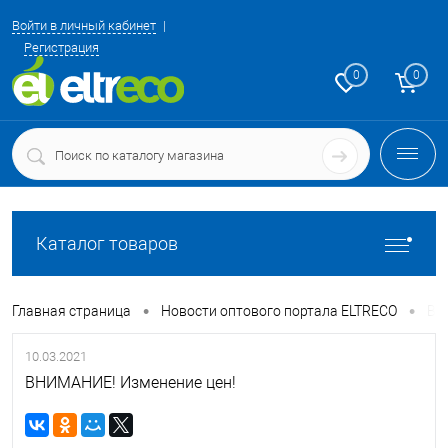
Войти в личный кабинет
Регистрация
0
0
Каталог товаров
•
•
Главная страница
Новости оптового портала ELTRECO
ВН
10.03.2021
ВНИМАНИЕ! Изменение цен!