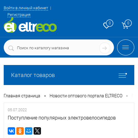
Войти в личный кабинет
Регистрация
0
0
Каталог товаров
•
•
Главная страница
Новости оптового портала ELTRECO
По
05.07.2022
Поступление популярных электровелосипедов