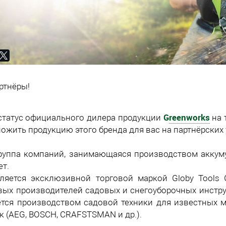
ртнёры!
G
reenworks
статус официального дилера продукции
на 
ожить продукцию этого бренда для вас на партнёрских 
группа компаний, занимающаяся производством аккум
ет.
ляется эксклюзивной торговой маркой Globу Tools 
ых производителей садовых и снегоуборочных инстр
тся производством садовой техники для известных 
к (AEG, BOSCH, CRAFSTSMAN и др.).