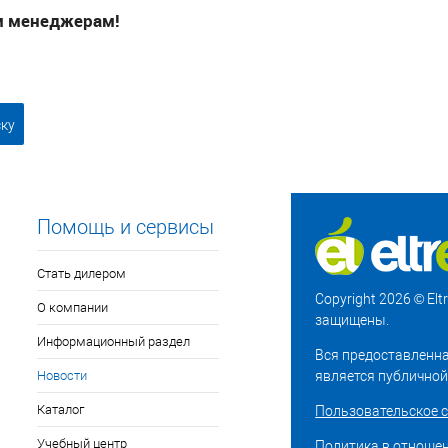
 менеджерам!
ску
Помощь и сервисы
Стать дилером
Copyright 2026 © El
О компании
защищены.
Информационный раздел
Вся предоставленна
Новости
является публичной
Каталог
Пользовательское 
Учебный центр
Политика в отноше