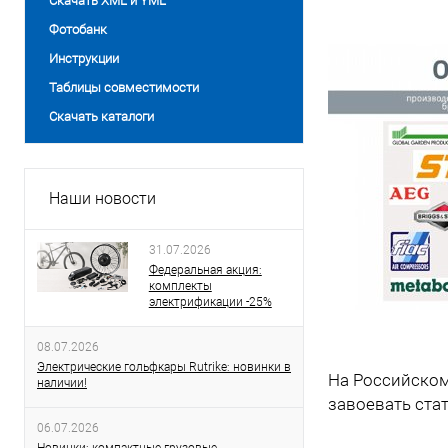
Скачать XML и YML
Фотобанк
Инструкции
Таблицы совместимости
Скачать каталоги
Наши новости
31.07.2026
Федеральная акция:
комплекты
электрификации -25%
08.07.2026
Электрические гольфкары Rutrike: новинки в
На Российском 
наличии!
завоевать ста
06.07.2026