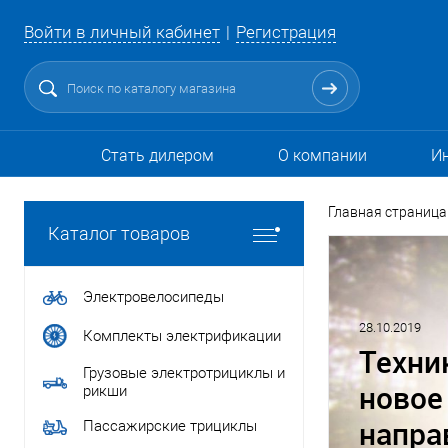
Войти в личный кабинет
Регистрация
Стать дилером
О компании
И
Главная страница
Каталог товаров
Электровелосипеды
28.10.2019
Комплекты электрификации
Техни
Грузовые электротрициклы и
новое
рикши
направ
Пассажирские трициклы