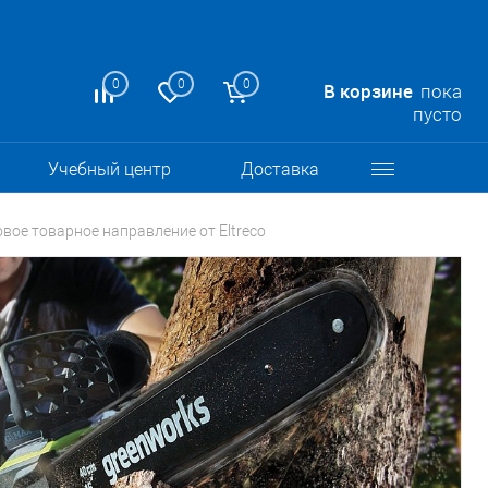
0
0
0
В корзине
пока
пусто
Учебный центр
Доставка
овое товарное направление от Eltreco