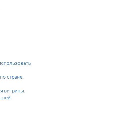
использовать
по стране.
я витрины.
стей.