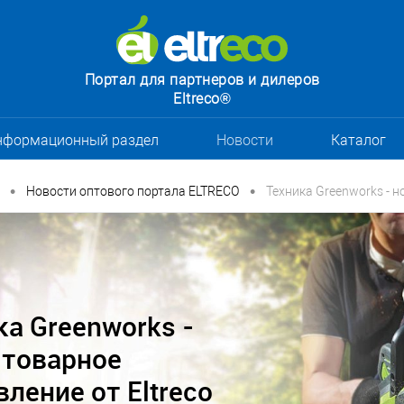
Портал для партнеров и дилеров
Eltreco®
нформационный раздел
Новости
Каталог
•
•
Новости оптового портала ELTRECO
Техника Greenworks - н
ка Greenworks -
 товарное
ление от Eltreco