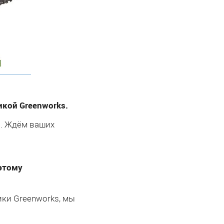
кой Greenworks.
я. Ждём ваших
этому
ики Greenworks, мы