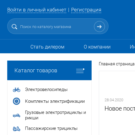
Войти в личный кабинет
Регистрация
Стать дилером
О компании
И
Главная страница
Каталог товаров
Электровелосипеды
28.04.2020
Комплекты электрификации
Новое пост
Грузовые электротрициклы и
рикши
Пассажирские трициклы