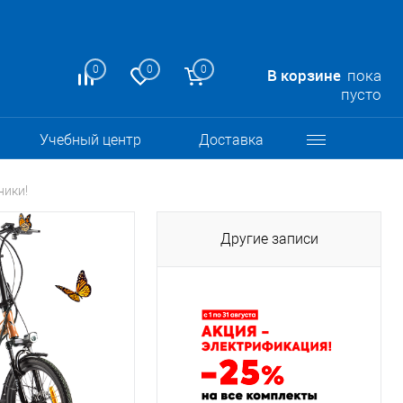
0
0
0
В корзине
пока
пусто
Учебный центр
Доставка
ники!
Другие записи