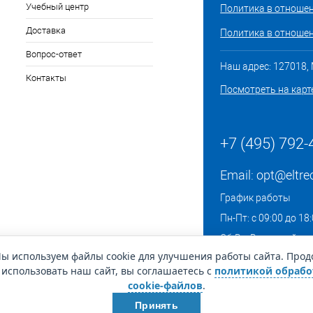
Учебный центр
Политика в отноше
Доставка
Политика в отношен
Вопрос-ответ
Наш адрес: 127018, М
Контакты
Посмотреть на карт
+7 (495) 792-
Email:
opt@eltre
График работы
Пн-Пт: с 09:00 до 18
Сб-Вс: Выходной
ы используем файлы cookie для улучшения работы сайта. Про
использовать наш сайт, вы соглашаетесь с
политикой обрабо
cookie-файлов
.
Принять