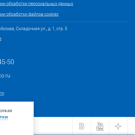
нии обработки персональных данных
ии обработки файлов cookies
осква, Складочная ул., д. 1, стр. 5
е
45-50
co.ru
:00
должая
тки