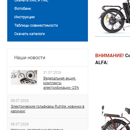
Скачать XML и YML
Фотобанк
Инструкции
Таблицы совместимости
Скачать каталоги
ВНИМАНИЕ!
С
Наши новости
ALFA:
31.07.2026
Федеральная акция:
комплекты
электрификации -25%
08.07.2026
Электрические гольфкары Rutrike: новинки в
наличии!
06.07.2026