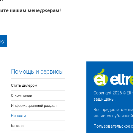
ните нашим менеджерам!
ску
Помощь и сервисы
Стать дилером
Copyright 2026 © El
О компании
защищены.
Информационный раздел
Вся предоставленна
Новости
является публичной
Каталог
Пользовательское 