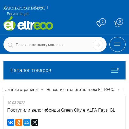
Войти в личный кабинет
Регистрация
0
0
Каталог товаров
•
•
Главная страница
Новости оптового портала ELTRECO
Пос
10.03.2022
Поступили велогибриды Green City e-ALFA Fat и GL