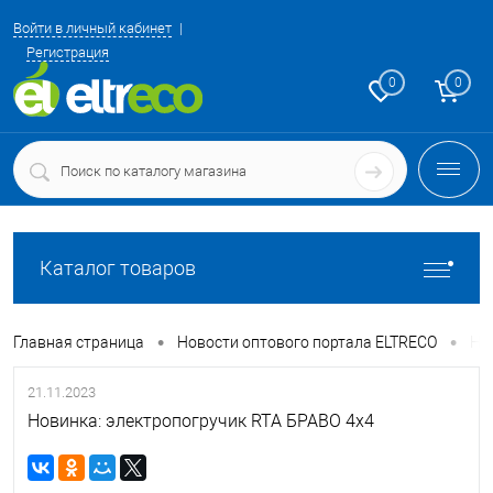
Войти в личный кабинет
Регистрация
0
0
Каталог товаров
•
•
Главная страница
Новости оптового портала ELTRECO
Но
21.11.2023
Новинка: электропогручик RTA БРАВО 4x4