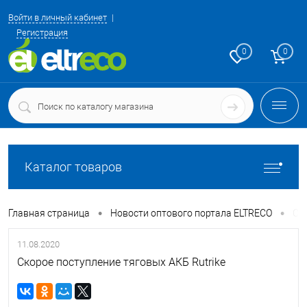
Войти в личный кабинет
Регистрация
0
0
Каталог товаров
•
•
Главная страница
Новости оптового портала ELTRECO
Ск
11.08.2020
Скорое поступление тяговых АКБ Rutrike