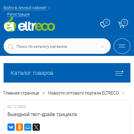
Войти в личный кабинет
Регистрация
0
0
Каталог товаров
•
•
Главная страница
Новости оптового портала ELTRECO
Вы
02.12.2020
Выездной тест-драйв трицикла