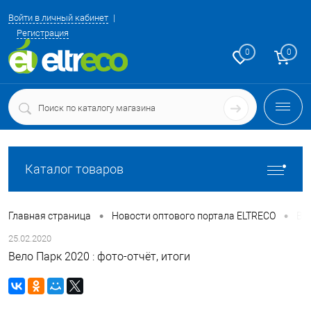
Войти в личный кабинет
Регистрация
0
0
Каталог товаров
•
•
Главная страница
Новости оптового портала ELTRECO
Вел
25.02.2020
Вело Парк 2020 : фото-отчёт, итоги