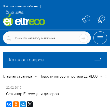
Войти в личный кабинет
Регистрация
0
0
Каталог товаров
•
•
Главная страница
Новости оптового портала ELTRECO
Сем
22.02.2019
Семинар Eltreco для дилеров