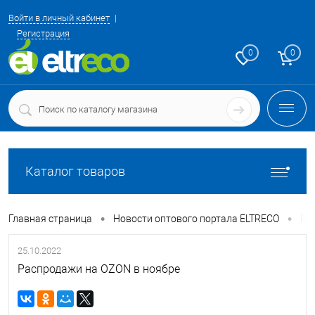
Войти в личный кабинет
Регистрация
0
0
Каталог товаров
•
•
Главная страница
Новости оптового портала ELTRECO
Ра
25.10.2022
Распродажи на OZON в ноябре