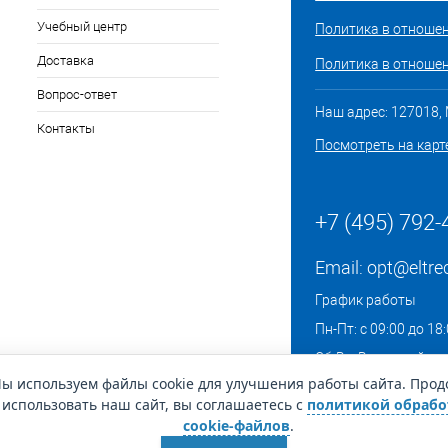
Учебный центр
Политика в отноше
Доставка
Политика в отношен
Вопрос-ответ
Наш адрес: 127018, М
Контакты
Посмотреть на карт
+7 (495) 792-
Email:
opt@eltre
График работы
Пн-Пт: с 09:00 до 18
Сб-Вс: Выходной
ы используем файлы cookie для улучшения работы сайта. Про
использовать наш сайт, вы соглашаетесь с
политикой обрабо
cookie-файлов
.