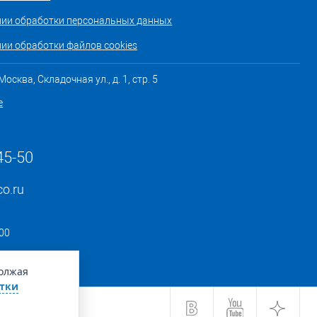
нии обработки персональных данных
ии обработки файлов cookies
осква, Складочная ул., д. 1, стр. 5
е
45-50
co.ru
:00
должая
тки