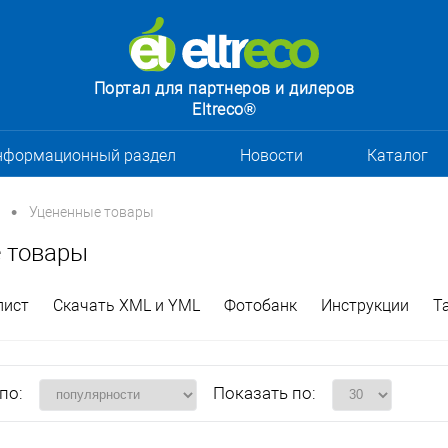
Портал для партнеров и дилеров
Eltreco®
нформационный раздел
Новости
Каталог
•
Уцененные товары
 товары
лист
Скачать XML и YML
Фотобанк
Инструкции
Т
по:
Показать по: