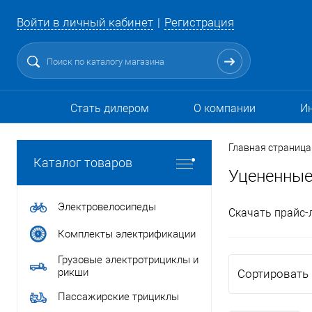
Войти в личный кабинет
Регистрация
Стать дилером
О компании
И
Главная страница
Каталог товаров
Уцененные
Электровелосипеды
Скачать прайс-
Комплекты электрификации
Грузовые электротрициклы и
рикши
Сортировать 
Пассажирские трициклы