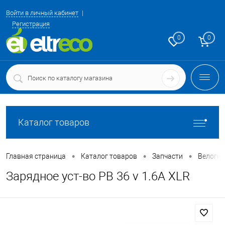
Войти в личный кабинет
Регистрация
0
0
Каталог товаров
•
•
•
Главная страница
Каталог товаров
Запчасти
Велоги
Зарядное уст-во PB 36 v 1.6A XLR